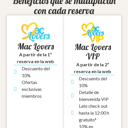
Beneficios que se multiplican
con cada reserva
Mac Lovers
Mac Lovers
VIP
A partir de la 1ª
reserva en la web
A partir de la 2ª
Descuento del
reserva en la web
10%
Descuento del
Ofertas
10%
exclusivas
Detalle de
miembros
bienvenida VIP
Late check out
hasta la 12:00 h
gratuito*
10% en