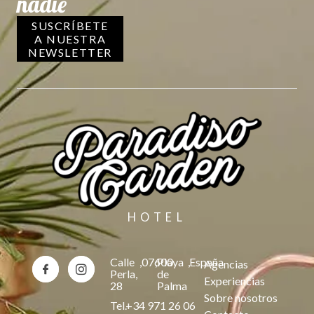
nadie
SUSCRÍBETE
A NUESTRA
NEWSLETTER
HOTEL
Calle
,
07600
,
Playa
,
España
Agencias
Perla,
de
Experiencias
28
Palma
Sobre nosotros
Tel.
+34 971 26 06