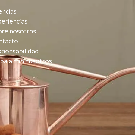
encias
eriencias
bre nosotros
ntacto
sponsabilidad
baja con nosotros