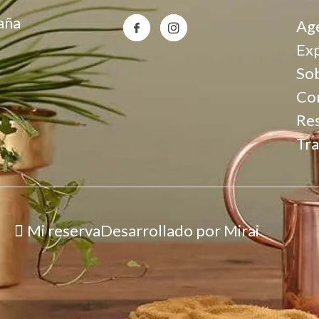
aña
Ag
Exp
So
Co
Re
Tra
Mi reserva
Desarrollado por
Mirai