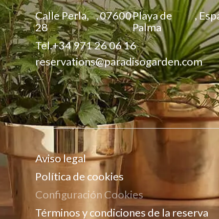
Calle Perla,
,
07600
,
Playa de
,
Esp
28
Palma
Tel.
+34 971 26 06 16
reservations@paradisogarden.com
Aviso legal
Política de cookies
Configuración Cookies
Términos y condiciones de la reserva