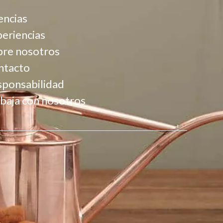
encias
eriencias
bre nosotros
ntacto
sponsabilidad
baja con nosotros