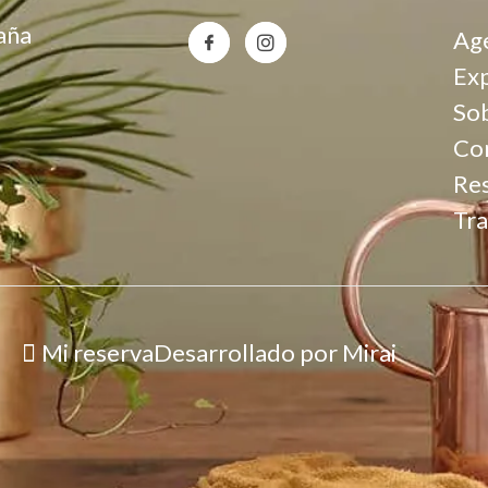
aña
Ag
Exp
So
Co
Re
Tra
Mi reserva
Desarrollado por
Mirai