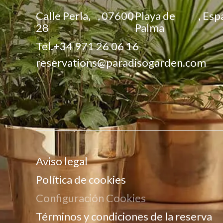
Calle Perla,
,
07600
,
Playa de
,
Esp
28
Palma
Tel.
+34 971 26 06 16
reservations@paradisogarden.com
Aviso legal
Política de cookies
Configuración Cookies
Términos y condiciones de la reserva